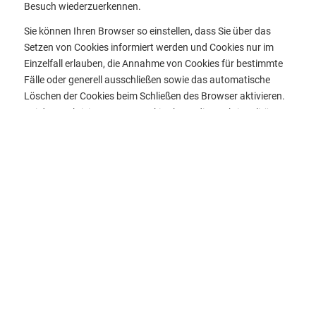
Besuch wiederzuerkennen.
Sie können Ihren Browser so einstellen, dass Sie über das
Setzen von Cookies informiert werden und Cookies nur im
Einzelfall erlauben, die Annahme von Cookies für bestimmte
Fälle oder generell ausschließen sowie das automatische
Löschen der Cookies beim Schließen des Browser aktivieren.
Bei der Deaktivierung von Cookies kann die Funktionalität
dieser Website eingeschränkt sein.
Cookies, die zur Durchführung des elektronischen
Kommunikationsvorgangs oder zur Bereitstellung
bestimmter, von Ihnen erwünschter Funktionen (z.B.
Warenkorbfunktion) erforderlich sind, werden auf Grundlage
von Art. 6 Abs. 1 lit. f DSGVO gespeichert. Der
Websitebetreiber hat ein berechtigtes Interesse an der
Speicherung von Cookies zur technisch fehlerfreien und
optimierten Bereitstellung seiner Dienste. Soweit andere
Cookies (z.B. Cookies zur Analyse Ihres Surfverhaltens)
gespeichert werden, werden diese in dieser
Datenschutzerklärung gesondert behandelt.